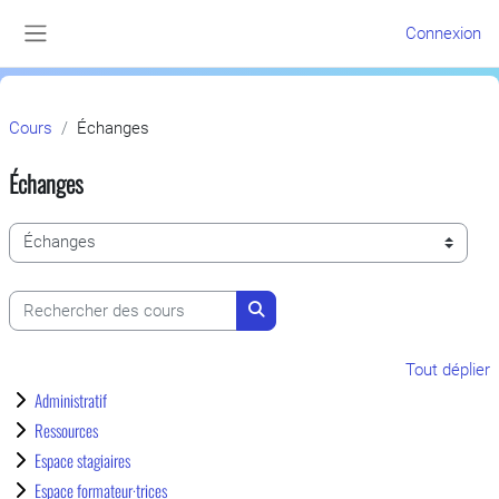
Passer au contenu principal
Connexion
Panneau latéral
Cours
Échanges
Échanges
Catégories de cours
Rechercher des cours
Rechercher des cours
Tout déplier
Administratif
Ressources
Espace stagiaires
Espace formateur·trices